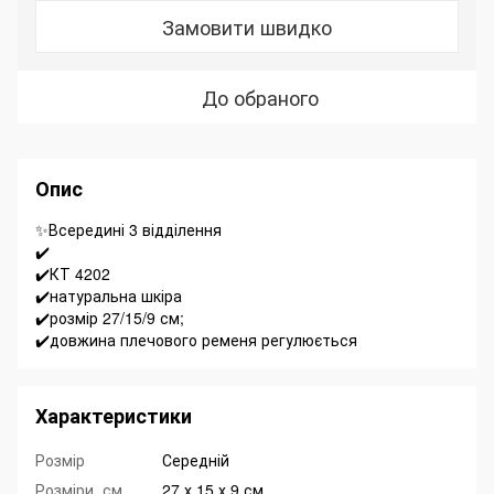
Замовити швидко
До обраного
Опис
✨Всередині 3 відділення
✔️
✔️КТ 4202
✔️натуральна шкіра
✔️розмір 27/15/9 см;
✔️довжина плечового ременя регулюється
Характеристики
Розмір
Середній
Розміри, см
27 х 15 х 9 см