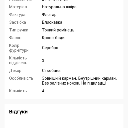
Матеріал
Натуральна шкіра
Фактура
Флотар
Застібка
Блискавка
Тип ручки
Тонкий ремінець
Фасон
Кросс-боди
Колір
Серебро
фурнітури
Кількість
3
відділень
Декор
Стьобана
Особливість
Зовнішній карман, Внутрішний карман,
Без залізних ножок, На підкладці
Кількість
4
Відгуки