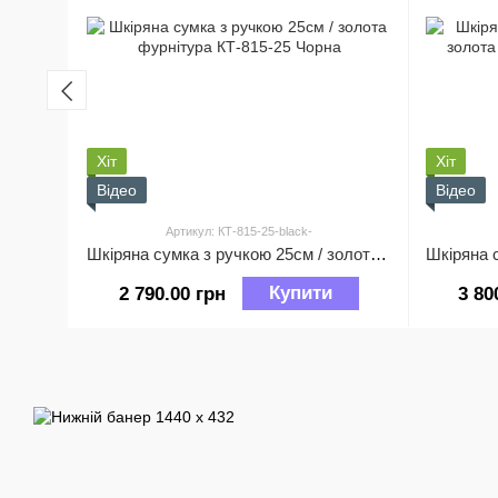
Хіт
Хіт
Відео
Відео
Артикул: КТ-815-25-black-
Шкіряна сумка з ручкою 25см / золота фурнітура КТ-815-25 Чорна
Купити
2 790.00 грн
3 80