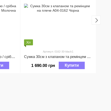
Хіт
Хіт
Відео
Артикул: 0162-30-black1
Містка шкіряна сумка з ручкою / срібна фурнітура 30см С02-КТ-816-30 Молочна
Сумка 30см з клапаном та ремінцем на плече А04-0162 Чорна
ти
Купити
1 690.00 грн
3 