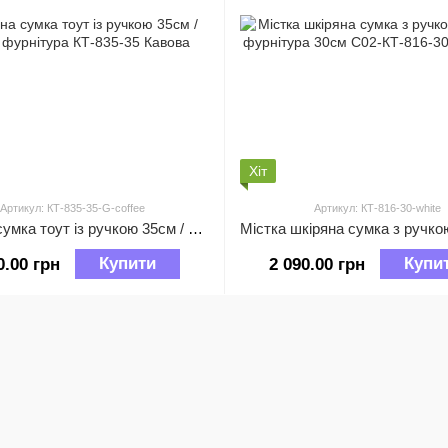
Хіт
Артикул: КТ-835-35-G-coffee
Артикул: КТ-816-30-white
Шкіряна сумка тоут із ручкою 35см / золота фурнітура КТ-835-35 Кавова
Купити
Купи
0.00 грн
2 090.00 грн