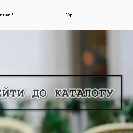
ижки !
Укр