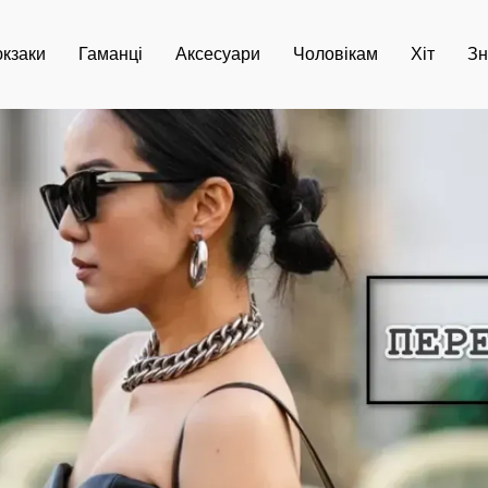
кзаки
Гаманці
Аксесуари
Чоловікам
Хіт
Зн