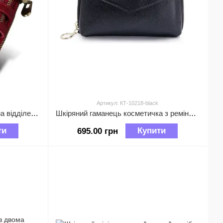
Артикул: КТ-10218-black
Шкіряний міні гаманець з двома відділеннями на блискавці А03-КТ-10225 Червоний
Шкіряний гаманець косметичка з ремінцем на руку А03-КТ-10218 Чорний
ти
Купити
695.00 грн