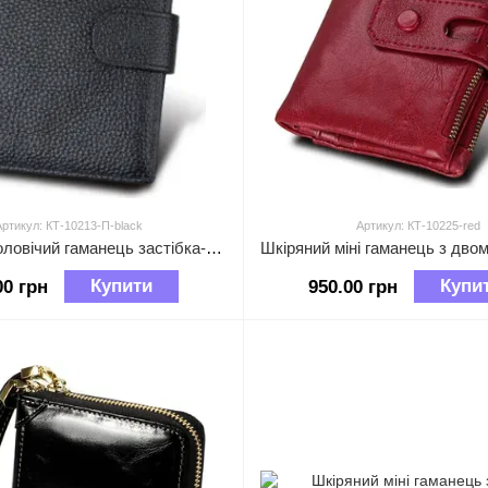
Артикул: КТ-10213-П-black
Артикул: КТ-10225-red
Шкіряний чоловічий гаманець застібка-клапан пухирчаста фактура А03-КТ-10213-П Чорний
Купити
Купи
00 грн
950.00 грн