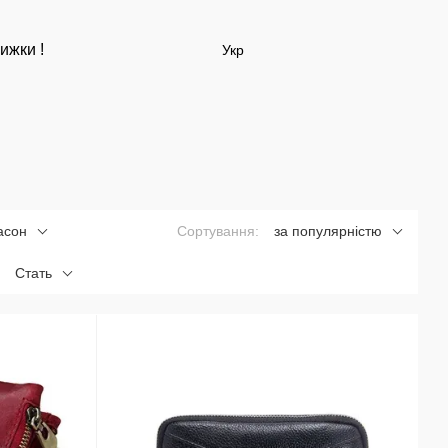
ижки !
Укр
асон
Сортування:
за популярністю
Стать