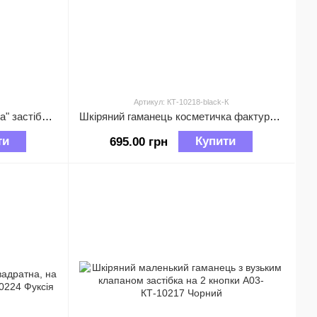
Артикул: КТ-10218-black-К
Шкіряний міні гаманець "книжка" застібка на кнопці А03-КТ-10222 Бордовий
Шкіряний гаманець косметичка фактура Крокодил С101-КТ-10218 Чорний
ти
Купити
695.00 грн