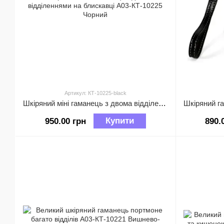
Артикул: КТ-10225-black
Шкіряний міні гаманець з двома відділеннями на блискавці А03-КТ-10225 Чорний
Купити
950.00 грн
890.