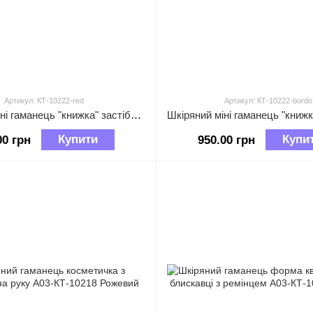
Артикул: КТ-10222-red
Артикул: КТ-10222-bordo
Шкіряний міні гаманець "книжка" застібка на кнопці А03-КТ-10222 Червоний
Купити
Купи
00 грн
950.00 грн