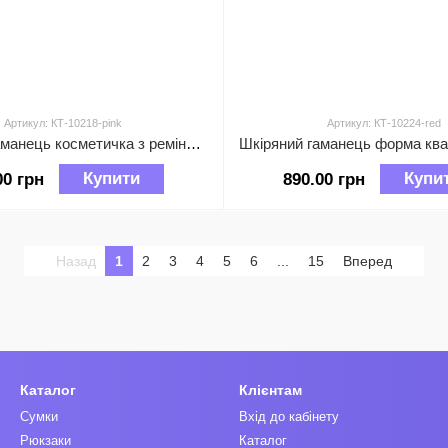
Артикул: КТ-10218-pink
Артикул: КТ-10224-red
Шкіряний гаманець косметичка з ремінцем на руку А03-КТ-10218 Рожевий
Купити
Купи
00 грн
890.00 грн
Назад
1
2
3
4
5
6
...
15
Вперед
Каталог
Клієнтам
Сумки
Вхід до кабінету
Рюкзаки
Каталог