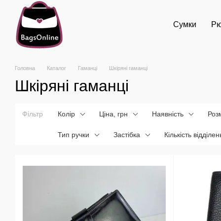
Перейти до основного контенту
Сумки
Рю
Головна
Каталог
Гаманці
Шкіряні гаманці
Шкіряні гаманці
Фільтр
Колір
Ціна, грн
Наявність
Роз
Тип ручки
Застібка
Кількість відділен