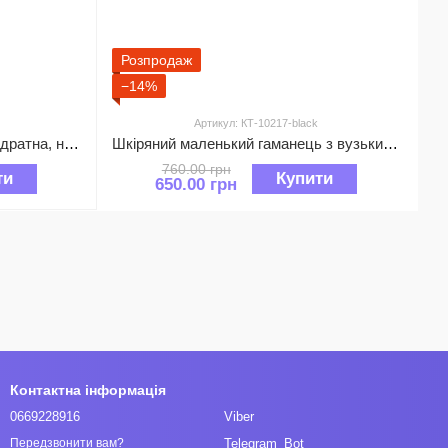
Розпродаж
−14%
Артикул: КТ-10217-black
Шкіряний гаманець форма квадратна, на блискавці з ремінцем А03-КТ-10224 Фуксія
Шкіряний маленький гаманець з вузьким клапаном застібка на 2 кнопки А03-КТ-10217 Чорний
760.00 грн
ти
Купити
650.00 грн
Контактна інформація
0669228916
Viber
Telegram_Bot
Передзвонити вам?