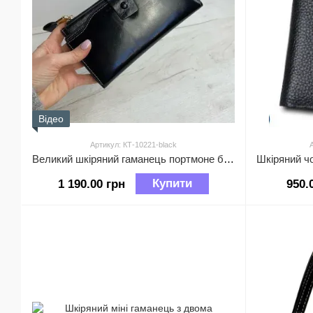
Відео
Артикул: КТ-10221-black
Великий шкіряний гаманець портмоне багато відділів А03-КТ-10221 Чорний
Купити
1 190.00 грн
950.