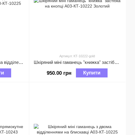
Артикул: КТ-10222-gold
Шкіряний міні гаманець з двома відділеннями на блискавці А03-КТ-10225 Коричневий
Шкіряний міні гаманець "книжка" застібка на кнопці А03-КТ-10222 Золотий
ти
Купити
950.00 грн