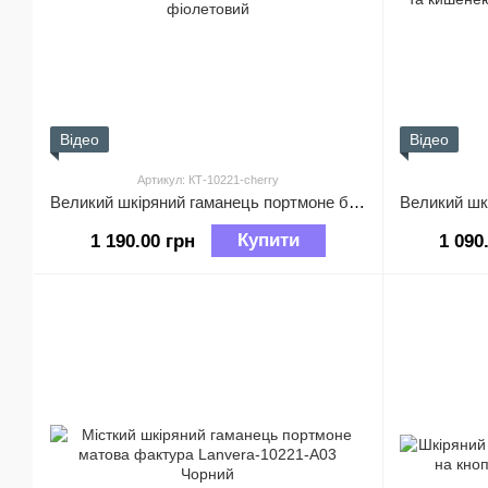
Відео
Відео
Артикул: КТ-10221-cherry
Великий шкіряний гаманець портмоне багато відділів А03-КТ-10221 Вишнево-фіолетовий
Купити
1 190.00 грн
1 090