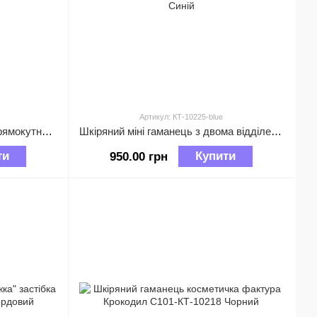
Артикул: КТ-10225-blue
Шкіряний великий гаманець прямокутне портмоне на блискавці А03-КТ-10243 Рожевий
Шкіряний міні гаманець з двома відділеннями на блискавці А03-КТ-10225 Синій
ти
Купити
950.00 грн