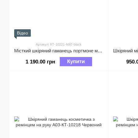
Відео
Артикул: КТ-10221-MAT-black
Місткий шкіряний гаманець портмоне матова фактура Lanvera-10221-А03 Чорний
Купити
1 190.00 грн
950.