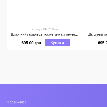
Артикул: КТ-10218-red
Шкіряний гаманець косметичка з ремінцем на руку А03-КТ-10218 Червоний
Купити
695.00 грн
695.
© 2024—2026