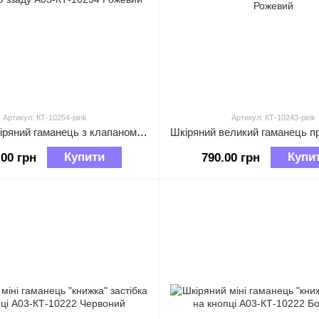
Артикул: КТ-10254-pink
Артикул: КТ-10243-pink
Великий шкіряний гаманець з клапаном та кишенею ззаду А03-КТ-10254 Рожевий
Купити
Купи
.00 грн
790.00 грн