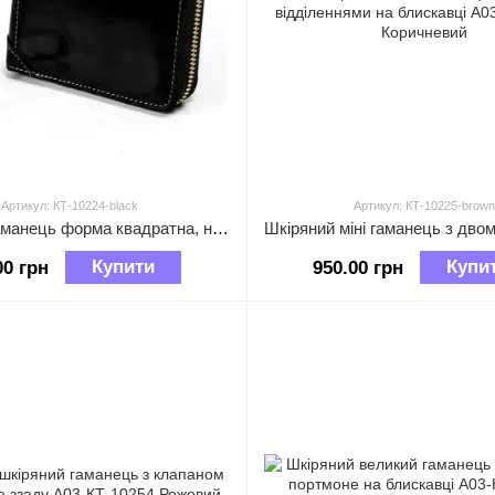
Артикул: КТ-10224-black
Артикул: КТ-10225-brown
Шкіряний гаманець форма квадратна, на блискавці з ремінцем А03-КТ-10224 Чорний
Купити
Купи
00 грн
950.00 грн