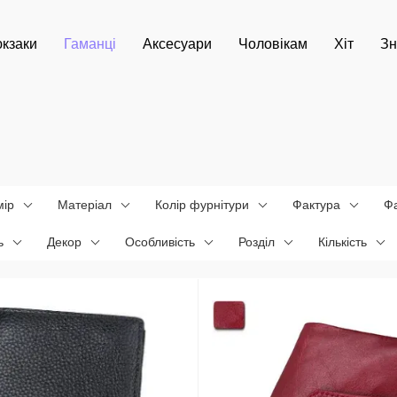
кзаки
Гаманці
Аксесуари
Чоловікам
Хіт
Зн
мір
Матеріал
Колір фурнітури
Фактура
Ф
ь
Декор
Особливість
Розділ
Кількість