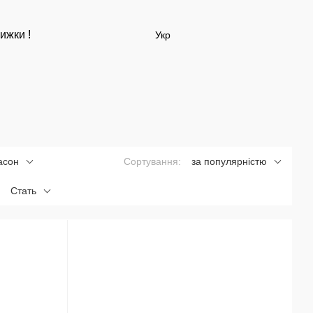
ижки !
Укр
асон
Сортування:
за популярністю
Стать