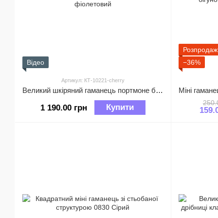
Розпродаж
Відео
−36%
Артикул: КТ-10221-cherry
Великий шкіряний гаманець портмоне багато відділів А03-КТ-10221 Вишнево-фіолетовий
250.
Купити
1 190.00 грн
159.