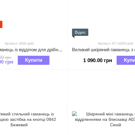
Відео
Артикул: 0836-gold
Артикул: КТ-10254-pink
Великий гаманець із відділом для дрібниці клапан на кнопці 0836 Бронзовий
00 грн
Купити
Куп
1 090.00 грн
00 грн