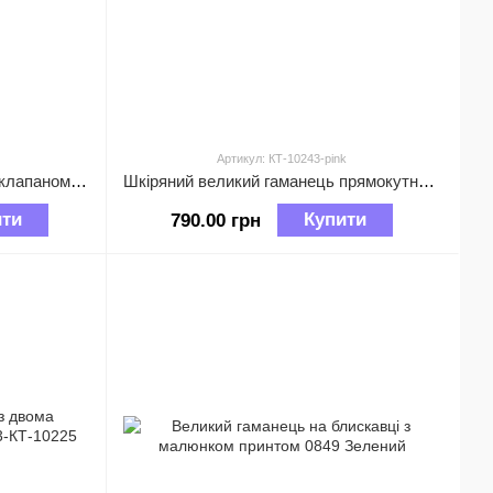
Артикул: КТ-10243-pink
Великий шкіряний гаманець з клапаном та кишенею ззаду А03-КТ-10254 Рожевий
Шкіряний великий гаманець прямокутне портмоне на блискавці А03-КТ-10243 Рожевий
ити
Купити
790.00 грн