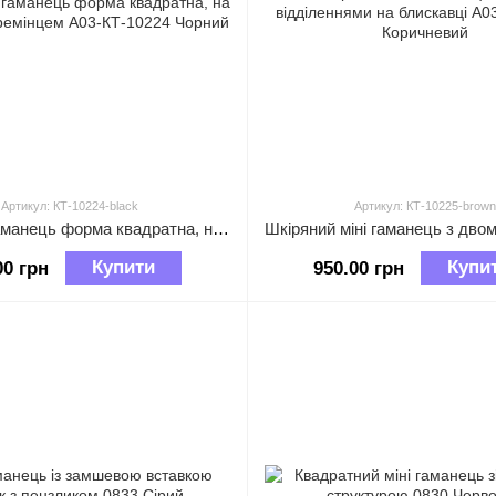
Артикул: КТ-10224-black
Артикул: КТ-10225-brown
Шкіряний гаманець форма квадратна, на блискавці з ремінцем А03-КТ-10224 Чорний
Купити
Купи
00 грн
950.00 грн