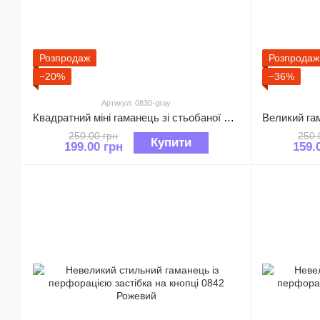
Розпродаж
Розпродаж
−20%
−36%
Артикул: 0830-gray
Квадратний міні гаманець зі стьобаної структурою 0830 Сірий
250.00 грн
250.
Купити
199.00 грн
159.