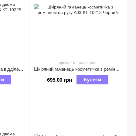
Артикул: КТ-10218-black
Шкіряний міні гаманець з двома відділеннями на блискавці А03-КТ-10225 Червоний
Шкіряний гаманець косметичка з ремінцем на руку А03-КТ-10218 Чорний
ти
Купити
695.00 грн