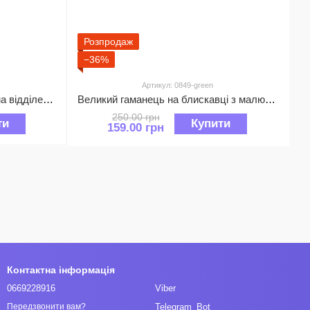
Розпродаж
−36%
Артикул: 0849-green
Шкіряний міні гаманець з двома відділеннями на блискавці А03-КТ-10225 Синій
Великий гаманець на блискавці з малюнком принтом 0849 Зелений
250.00 грн
ти
Купити
159.00 грн
Контактна інформація
0669228916
Viber
Telegram_Bot
Передзвонити вам?