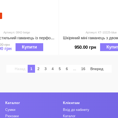
Артикул: 0842-beige
Артикул: КТ-10225-blue
Невеликий стильний гаманець із перфорацією застібка на кнопці 0842 Бежевий
00 грн
Купити
Купи
950.00 грн
00 грн
Назад
1
2
3
4
5
6
...
16
Вперед
Каталог
Клієнтам
Сумки
Вхід до кабінету
Рюкзаки
Каталог