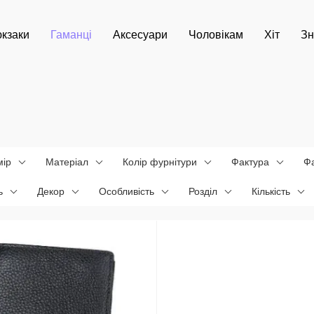
кзаки
Гаманці
Аксесуари
Чоловікам
Хіт
Зн
мір
Матеріал
Колір фурнітури
Фактура
Ф
ь
Декор
Особливість
Розділ
Кількість