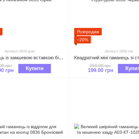
Розпродаж
−20%
Артикул: 0833-gray
Артикул: 0830-red
Міні гаманець із замшевою вставкою бігунок з пензликом 0833 Сірий
00 грн
250.00 грн
Купити
Купи
00 грн
199.00 грн