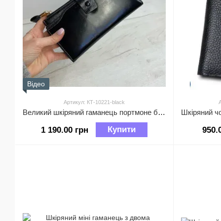
Відео
Артикул: КТ-10221-black
Великий шкіряний гаманець портмоне багато відділів А03-КТ-10221 Чорний
Купити
1 190.00 грн
950.