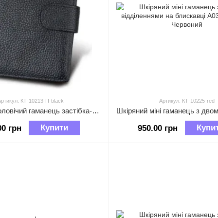
Артикул: КТ-10213-П-black
Артикул: КТ-10225-red
Шкіряний чоловічий гаманець застібка-клапан пухирчаста фактура А03-КТ-10213-П Чорний
Купити
Купи
00 грн
950.00 грн