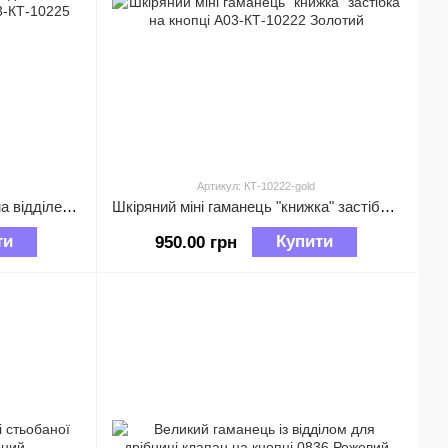
Артикул: КТ-10222-gold
Шкіряний міні гаманець з двома відділеннями на блискавці А03-КТ-10225 Коричневий
Шкіряний міні гаманець "книжка" застібка на кнопці А03-КТ-10222 Золотий
ти
Купити
950.00 грн