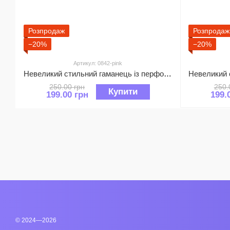
Розпродаж
Розпродаж
−20%
−20%
Артикул: 0842-pink
Невеликий стильний гаманець із перфорацією застібка на кнопці 0842 Рожевий
250.00 грн
250.
Купити
199.00 грн
199.
© 2024—2026