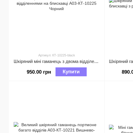
Артикул: КТ-10225-black
Шкіряний міні гаманець з двома відділеннями на блискавці А03-КТ-10225 Чорний
Купити
950.00 грн
890.