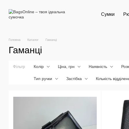
Перейти до основного контенту
Сумки
Рю
Головна
Каталог
Гаманці
Гаманці
Фільтр
Колір
Ціна, грн
Наявність
Роз
Тип ручки
Застібка
Кількість відділен