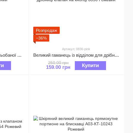
Розпродаж
−36%
Артикул: 0836-pink
Квадратний міні гаманець зі стьобаної структурою 0830 Червоний
Великий гаманець із відділом для дрібниці клапан на кнопці 0836 Рожевий
250.00 грн
ти
Купити
159.00 грн