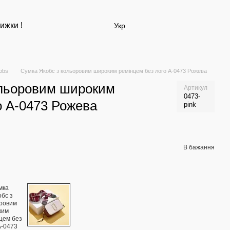
ижки !
Укр
obs
Сумка Якобс з кольоровим широким ремінцем без лого А-0473 Рожева
ольоровим широким
Артикул
0473-
о А-0473 Рожева
pink
В бажання