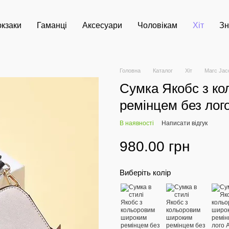
кзаки
Гаманці
Аксесуари
Чоловікам
Хіт
Зн
Головна
Каталог
Хіт
Marc Jac
Сумка Якобс з к
ремінцем без лог
В наявності
Написати відгук
980.00 грн
Виберіть колір