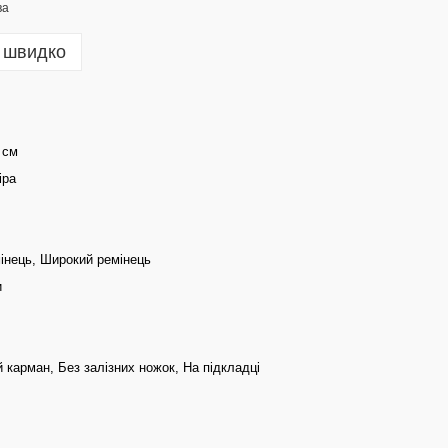
 швидко
 см
іра
інець, Широкий ремінець
и
 карман, Без залізних ножок, На підкладці