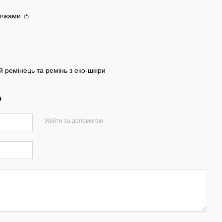
очками 👛
 ремінець та ремінь з еко-шкіри
р
Увійти за допомогою