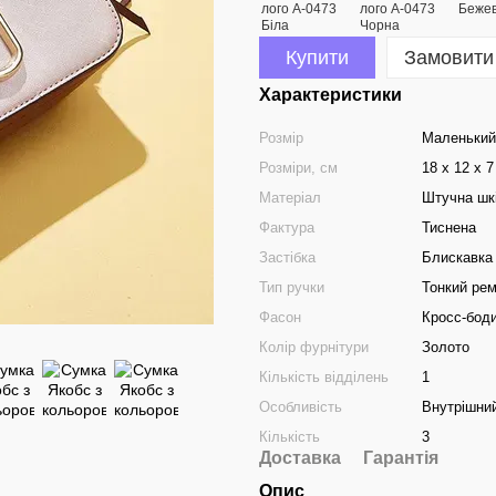
Купити
Замовити
Характеристики
Розмір
Маленький
Розміри, см
18 х 12 х 7
Матеріал
Штучна шк
Фактура
Тиснена
Застібка
Блискавка
Тип ручки
Тонкий рем
Фасон
Кросс-бод
Колір фурнітури
Золото
Кількість відділень
1
Особливість
Внутрішний
Кількість
3
Доставка
Гарантія
Опис