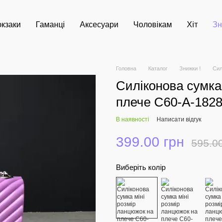
кзаки
Гаманці
Аксесуари
Чоловікам
Хіт
Зн
Головна
Каталог
Знижки !
Сил
Силіконова сумка
плече С60-А-1828
В наявності
Написати відгук
399.00 грн
595.0
Виберіть колір