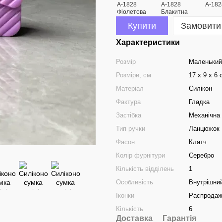
Купити
Замовити
Характеристики
Розмір
Маленький
Розміри, см
17 х 9 х 6 
Матеріал
Силікон
Фактура
Гладка
Застібка
Механічна
Тип ручки
Ланцюжок
Фасон
Клатч
Колір фурнітури
Серебро
Кількість відділень
1
Особливість
Внутрішний
Іконки
Распрода
Кількість
6
Доставка
Гарантія