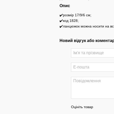
Опис
✔️розмір 17/9/6 см;
✔️код 1828;
✔️ланцюжок можна носити на всю
Новий відгук або комента
Оцініть товар