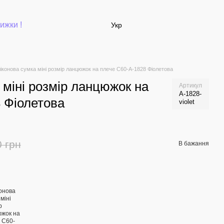
ижки !
Укр
іконова сумка міні розмір ланцюжок на плече С60-А-1828 Фіолетова
 міні розмір ланцюжок на
Артикул
А-1828-
 Фіолетова
violet
0 грн
В бажання