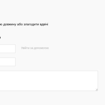
 довжину або злагодити вдвічі
р
Увійти за допомогою