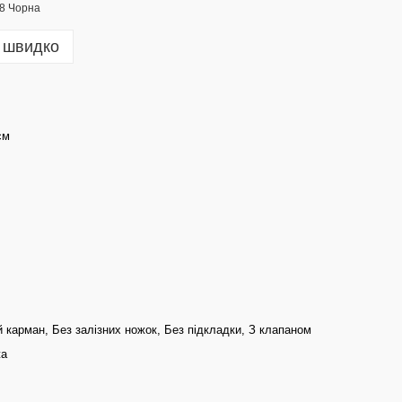
 швидко
см
 карман, Без залізних ножок, Без підкладки, З клапаном
жа