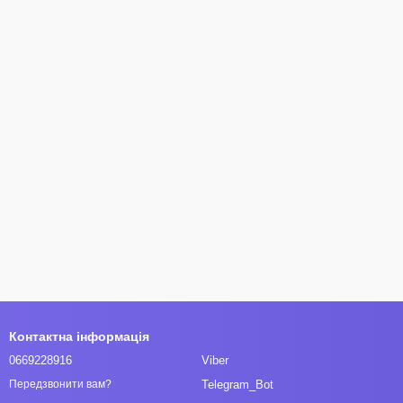
Контактна інформація
0669228916
Viber
Telegram_Bot
Передзвонити вам?