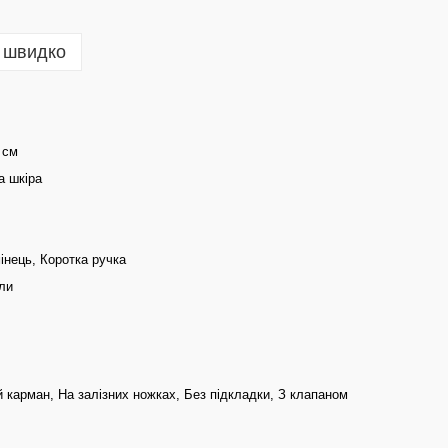
 швидко
 см
а шкіра
інець, Коротка ручка
ли
 карман, На залізних ножках, Без підкладки, З клапаном