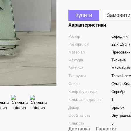
Купити
Замовити
Характеристики
Розмір
Середній
Розміри, см
22 х 15 х 7
Матеріал
Пресованн
Фактура
Тиснена
Застібка
Механічна
Тип ручки
Тонкий рем
Фасон
Сумка Кел
Колір фурнітури
Серебро
Кількість відділень
1
Декор
Брелок
Особливість
Внутрішний
Кількість
5
Доставка
Гарантія