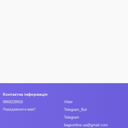
Контактна інформація
0669228916
Viber
Telegram_Bot
Передзвонити вам?
Telegram
bagsonline.ua@gmail.com