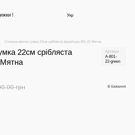
ижки !
Укр
Стильна жіноча сумка 22см срібляста фурнітура 801-22 Мятна
умка 22см срібляста
Артикул
А-801-
 Мятна
22-green
90.00 грн
В бажання