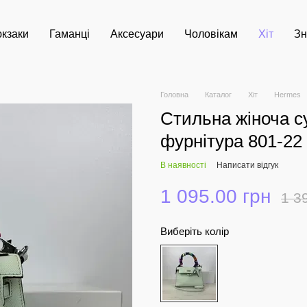
кзаки
Гаманці
Аксесуари
Чоловікам
Хіт
Зн
Головна
Каталог
Хіт
Hermes
Стильна жіноча с
фурнітура 801-22
В наявності
Написати відгук
1 095.00 грн
1 3
Виберіть колір