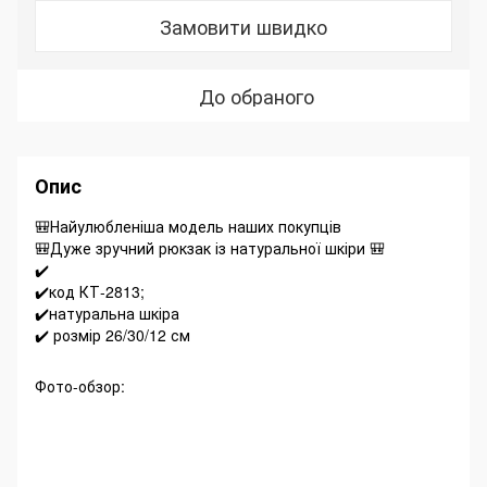
Замовити швидко
До обраного
Опис
🎒Найулюбленіша модель наших покупців
🎒Дуже зручний рюкзак із натуральної шкіри 🎒
✔️
✔️код КТ-2813;
✔️натуральна шкіра
✔️ розмір 26/30/12 см
Фото-обзор: