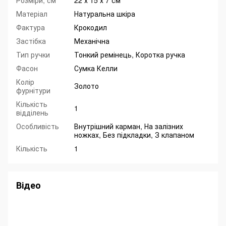
Розміри, см
22 х 15 х 7 см
Матеріал
Натуральна шкіра
Фактура
Крокодил
Застібка
Механічна
Тип ручки
Тонкий ремінець, Коротка ручка
Фасон
Сумка Келли
Колір
Золото
фурнітури
Кількість
1
відділень
Особливість
Внутрішний карман, На залізних
ножках, Без підкладки, З клапаном
Кількість
1
Відео