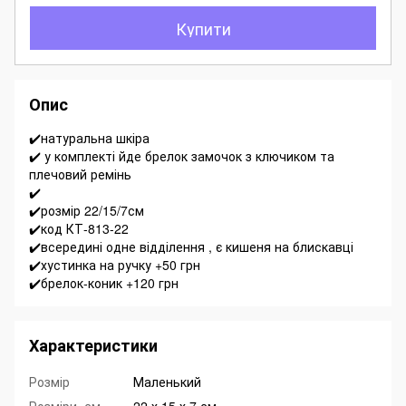
Купити
Опис
✔️натуральна шкіра
✔️ у комплекті йде брелок замочок з ключиком та
плечовий ремінь
✔️
✔️розмір 22/15/7см
✔️код КТ-813-22
✔️всередині одне відділення , є кишеня на блискавці
✔️хустинка на ручку +50 грн
✔️брелок-коник +120 грн
Характеристики
Розмір
Маленький