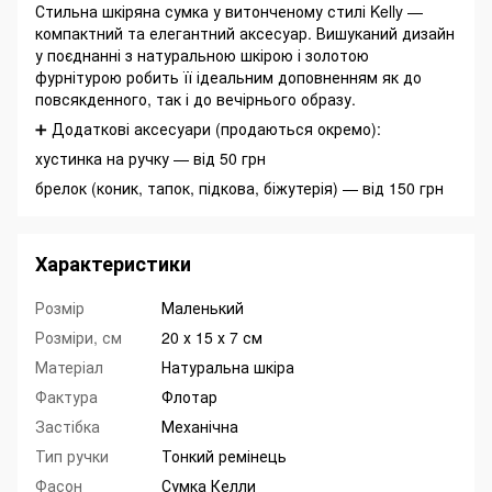
Стильна шкіряна сумка у витонченому стилі Kelly —
компактний та елегантний аксесуар. Вишуканий дизайн
у поєднанні з натуральною шкірою і золотою
фурнітурою робить її ідеальним доповненням як до
повсякденного, так і до вечірнього образу.
➕ Додаткові аксесуари (продаються окремо):
хустинка на ручку — від 50 грн
брелок (коник, тапок, підкова, біжутерія) — від 150 грн
Характеристики
Розмір
Маленький
Розміри, см
20 х 15 х 7 см
Матеріал
Натуральна шкіра
Фактура
Флотар
Застібка
Механічна
Тип ручки
Тонкий ремінець
Фасон
Сумка Келли