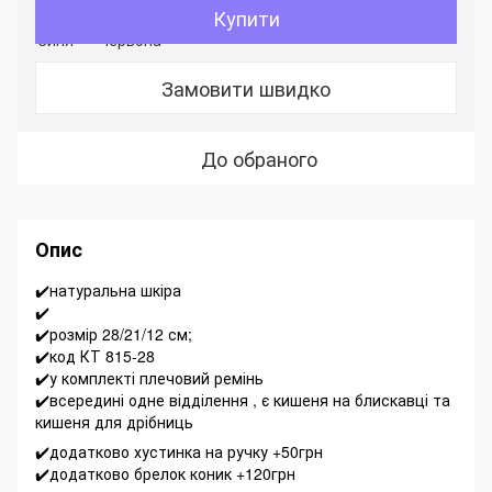
Купити
Замовити швидко
До обраного
Опис
✔️натуральна шкіра
✔️
✔️розмір 28/21/12 см;
✔️код КТ 815-28
✔️у комплекті плечовий ремінь
✔️всередині одне відділення , є кишеня на блискавці та
кишеня для дрібниць
✔️додатково хустинка на ручку +50грн
✔️додатково брелок коник +120грн