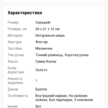
Характеристики
Розмір
Середній
Розміри, см
28 х 21 х 12 см
Матеріал
Натуральна шкіра
Фактура
Флотар
Застібка
Механічна
Тип ручки
Тонкий ремінець, Коротка ручка
Фасон
Сумка Келли
Колір
Золото
фурнітури
Кількість
1
відділень
Декор
Брелок
Особливість
Внутрішний карман, На залізних
ножках, Без підкладки, З клапаном
Іконки
Хит