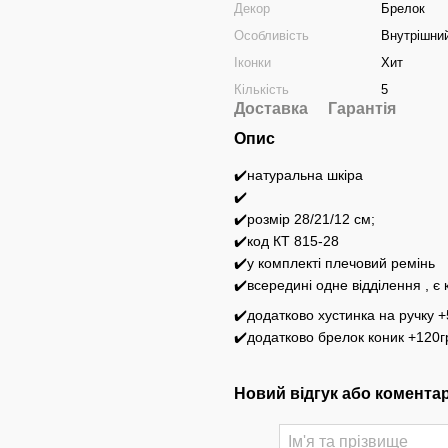
Декор
Брелок
Особливість
Внутрішний
Іконки
Хит
Кількість
5
Доставка
Гарантія
Опис
✔️натуральна шкіра
✔️
✔️розмір 28/21/12 см;
✔️код КТ 815-28
✔️у комплекті плечовий ремінь
✔️всередині одне відділення , є
✔️додатково хустинка на ручку 
✔️додатково брелок коник +120г
Новий відгук або комента