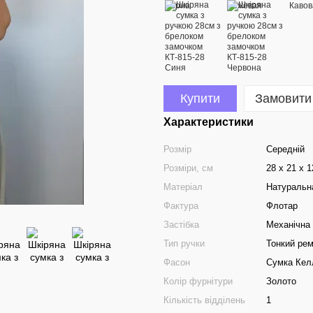
Купити
Замовити
Характеристики
Розмір
Середній
Розміри, см
28 х 21 х 
Матеріал
Натуральн
Фактура
Флотар
Застібка
Механічна
Тип ручки
Тонкий рем
Фасон
Сумка Кел
Колір фурнітури
Золото
Кількість відділень
1