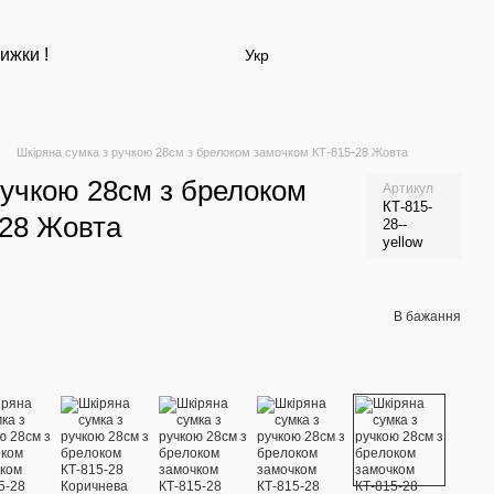
ижки !
Укр
Шкіряна сумка з ручкою 28см з брелоком замочком КТ-815-28 Жовта
ручкою 28см з брелоком
Артикул
КТ-815-
-28 Жовта
28--
yellow
В бажання