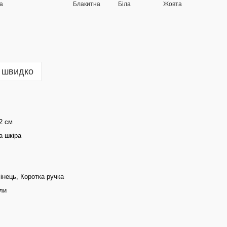
 швидко
12 см
а шкіра
інець, Коротка ручка
ли