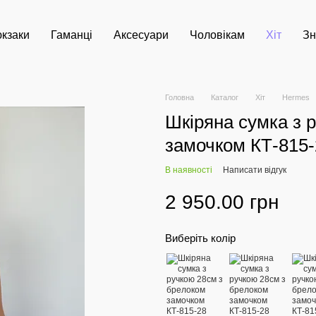
кзаки
Гаманці
Аксесуари
Чоловікам
Хіт
Зн
Головна
Каталог
Хіт
Hermes
Шкіряна сумка з 
замочком КТ-815
В наявності
Написати відгук
2 950.00 грн
Виберіть колір