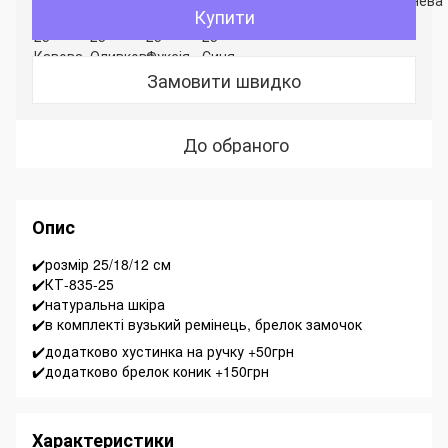
Купити
Замовити швидко
До обраного
Опис
✔️розмір 25/18/12 см
✔️КТ-835-25
✔️натуральна шкіра
✔️в комплекті вузький ремінець, брелок замочок
✔️додатково хустинка на ручку +50грн
✔️додатково брелок коник +150грн
Характеристики