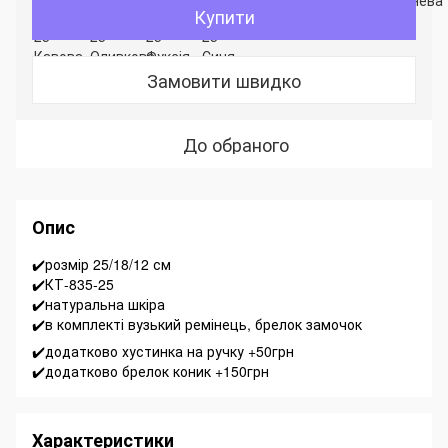
Купити
Замовити швидко
До обраного
Опис
✔️розмір 25/18/12 см
✔️КТ-835-25
✔️натуральна шкіра
✔️в комплекті вузький ремінець, брелок замочок
✔️додатково хустинка на ручку +50грн
✔️додатково брелок коник +150грн
Характеристики