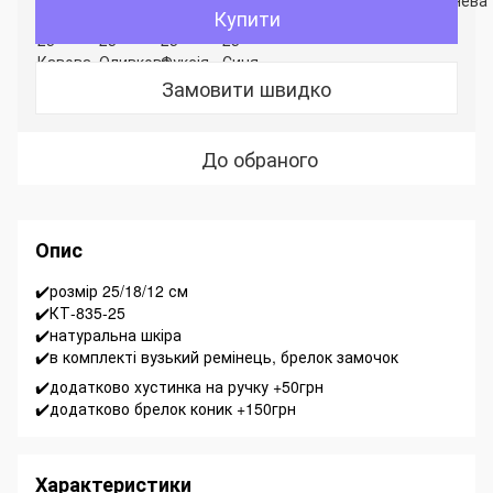
Купити
Замовити швидко
До обраного
Опис
✔️розмір 25/18/12 см
✔️КТ-835-25
✔️натуральна шкіра
✔️в комплекті вузький ремінець, брелок замочок
✔️додатково хустинка на ручку +50грн
✔️додатково брелок коник +150грн
Характеристики