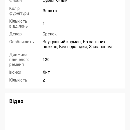
Фасон
Сумка Келли
Колір
Золото
фурнітури
Кількість
1
відділень
Декор
Брелок
Особливість
Внутрішний карман, На залізних
ножках, Без підкладки, З клапаном
Довжина
плечевого
120
ременя
Іконки
Хит
Кількість
2
Відео