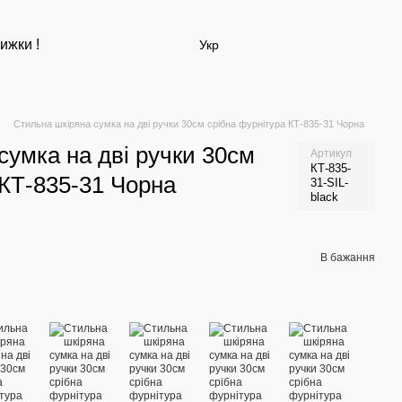
ижки !
Укр
Стильна шкіряна сумка на дві ручки 30см срібна фурнітура КТ-835-31 Чорна
сумка на дві ручки 30см
Артикул
КТ-835-
 КТ-835-31 Чорна
31-SIL-
black
В бажання