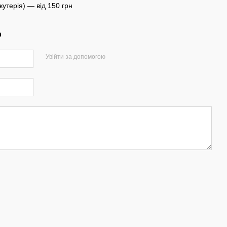
іжутерія) — від 150 грн
р
Увійти за допомогою