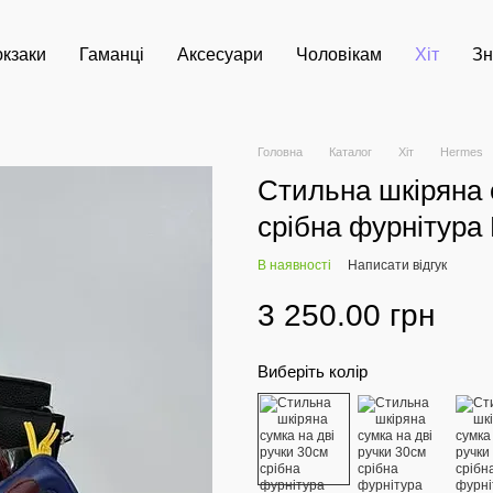
кзаки
Гаманці
Аксесуари
Чоловікам
Хіт
Зн
Головна
Каталог
Хіт
Hermes
Стильна шкіряна 
срібна фурнітура
В наявності
Написати відгук
3 250.00 грн
Виберіть колір