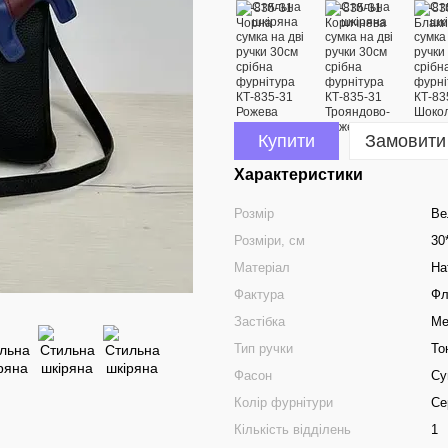
Купити
Замовити
Характеристики
Розмір
Ве
Розміри, см
30
Матеріал
На
Фактура
Фл
Застібка
Ме
Тип ручки
То
Фасон
Су
Колір фурнітури
Се
Кількість відділень
1