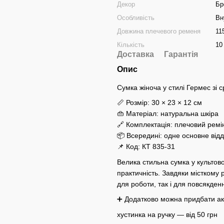
Декор
Бр
Особливість
Вн
Довжина плечевого ременя
11
Кількість
10
Доставка
Гарантія
Опис
Сумка жіноча у стилі Гермес зі
📏 Розмір: 30 × 23 × 12 см
👜 Матеріал: натуральна шкіра
🔗 Комплектація: плечовий ремі
📦 Всередині: одне основне відд
📌 Код: КТ 835-31
Велика стильна сумка у культовом
практичність. Завдяки місткому р
для роботи, так і для повсякден
➕ Додатково можна придбати ак
хустинка на ручку — від 50 грн