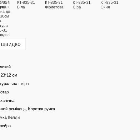
 швидко
ликий
*23*12 см
туральна шкіра
отар
ханічна
нкий ремінець, Коротка ручка
мка Келли
ребро