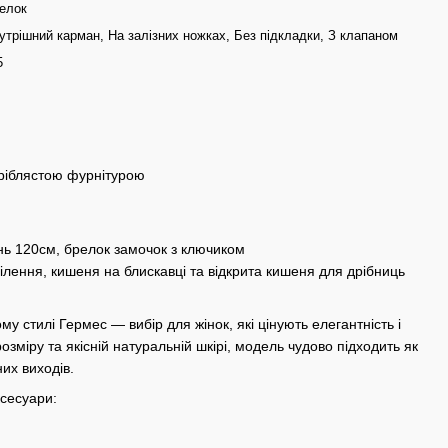
елок
утрішний карман, На залізних ножках, Без підкладки, З клапаном
5
 сріблястою фурнітурою
нь 120см, брелок замочок з ключиком
ілення, кишеня на блискавці та відкрита кишеня для дрібниць
у стилі Гермес — вибір для жінок, які цінують елегантність і
озміру та якісній натуральній шкірі, модель чудово підходить як
них виходів.
сесуари: