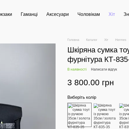
кзаки
Гаманці
Аксесуари
Чоловікам
Хіт
Зн
Головна
Каталог
Хіт
Hermes
Шкіряна сумка тоу
фурнітура КТ-835
В наявності
Написати відгук
3 800.00 грн
Виберіть колір