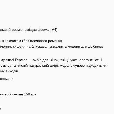
більший розмір, вміщає формат А4)
к з ключиком (без плечового ременя)
ілення, кишеня на блискавці та відкрита кишеня для дрібниць
у стилі Гермес — вибір для жінок, які цінують елегантність і
озміру та якісній натуральній шкірі, модель чудово підходить як
них виходів.
сесуари:
іжутерія) — від 150 грн
р