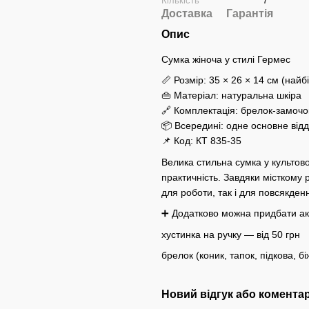
Кількість
7
Доставка
Гарантія
Опис
Сумка жіноча у стилі Гермес
📏 Розмір: 35 × 26 × 14 см (най
👜 Матеріал: натуральна шкіра
🔗 Комплектація: брелок-замочо
📦 Всередині: одне основне відд
📌 Код: КТ 835-35
Велика стильна сумка у культовом
практичність. Завдяки місткому р
для роботи, так і для повсякден
➕ Додатково можна придбати ак
хустинка на ручку — від 50 грн
брелок (коник, тапок, підкова, б
Новий відгук або комента