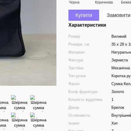
Купити
Замовити
Характеристики
Розмір
Великий
Розміри, см
35 х 28 х 
Матеріал
Натуральн
Фактура
Зерниста
Застібка
Механічна
Тип ручки
Коротка ру
Фасон
Сумка Кел
Колір фурнітури
Золото
Кількість відділень
1
Декор
Брелок
Особливість
Внутрішний
Іконки
Хит