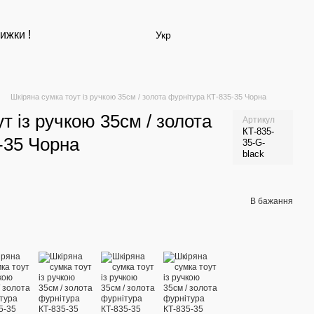
ижки !
Укр
Шкіряна сумка тоут із ручкою 35см / золота фурнітура КТ-835-35 Чорна
т із ручкою 35см / золота
Артикул
КТ-835-
-35 Чорна
35-G-
black
В бажання