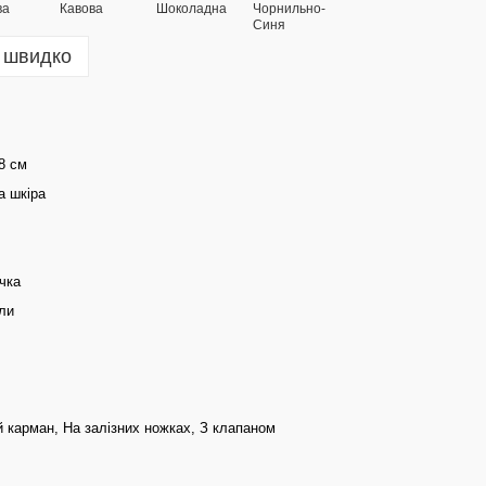
 швидко
18 см
а шкіра
чка
ли
 карман, На залізних ножках, З клапаном