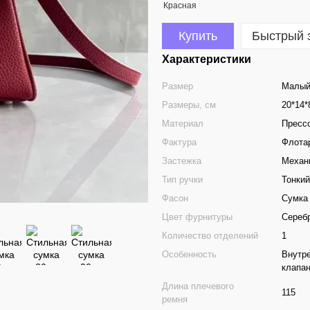
Купить
Быстрый 
Характеристики
Размер
Малы
Размеры, см
20*14*
Материал
Пресс
Фактура
Флота
Застежка
Механ
Тип ручки
Тонкий
Фасон
Сумка
Цвет фурнитуры
Сереб
Количество отделений
1
Особенность
Внутре
клапа
Длина плечевого
115
ремня