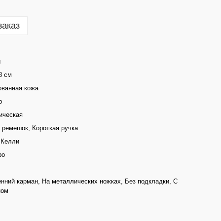
заказ
й
8 см
ованная кожа
р
ическая
 ремешок, Короткая ручка
 Келли
ро
нний карман, На металлических ножках, Без подкладки, С
ном