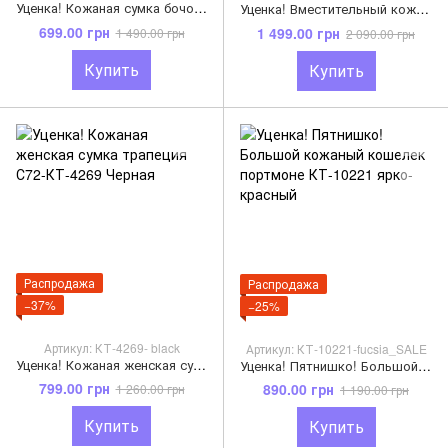
Уценка! Кожаная сумка бочонок КТ-4230 Белая
Уценка! Вместительный кожаный рюкзак А4 с клапаном С48-КТ-2828 Черный
699.00 грн
1 499.00 грн
1 490.00 грн
2 090.00 грн
Купить
Купить
Распродажа
Распродажа
−37%
−25%
Артикул: КТ-4269- black
Артикул: КТ-10221-fucsia_SALE
Уценка! Кожаная женская сумка трапеция С72-КТ-4269 Черная
Уценка! Пятнишко! Большой кожаный кошелек портмоне КТ-10221 ярко-красный
799.00 грн
890.00 грн
1 260.00 грн
1 190.00 грн
Купить
Купить