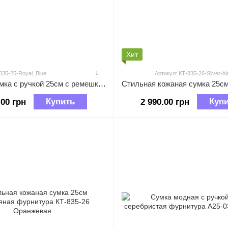
Хит
1
835-25-Royal_Blue
Артикул: КТ-835-26-Silver-bl
Кожаная сумка с ручкой 25см с ремешком на плечо КТ-835-25 Сапфирово-Синяя
Купить
Куп
.00 грн
2 990.00 грн