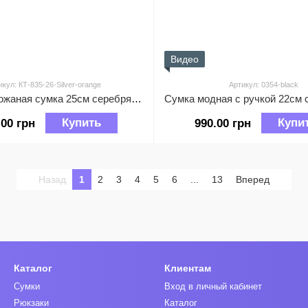
Видео
икул: КТ-835-26-Silver-orange
Артикул: 0354-black
Стильная кожаная сумка 25см серебряная фурнитура КТ-835-26 Оранжевая
Купить
Купи
.00 грн
990.00 грн
Назад
1
2
3
4
5
6
...
13
Вперед
Каталог
Клиентам
Сумки
Вход в личный кабинет
Рюкзаки
Каталог