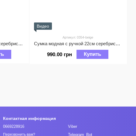
Видео
Артикул: 0354-beige
Сумка модная с ручкой 22см серебристая фурнитура А25-0354 Черная
Сумка модная с ручкой 22см серебристая фурнитура А25-0354 Бежевая
ть
Купить
990.00 грн
Контактная информация
0669228916
Viber
Telegram_Bot
Перезвонить вам?