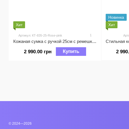
Новинка
Хит
Хит
1
Артикул: КТ-835-25-Rose-pink
Арт
Кожаная сумка с ручкой 25см с ремешком на плечо КТ-835-25 насыщенно-розовая
Купить
2 990.00 грн
2 990
© 2024—2026