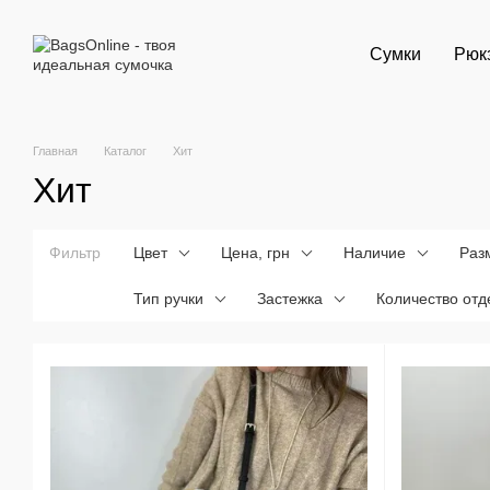
Перейти к основному контенту
Сумки
Рюк
Главная
Каталог
Хит
Хит
Фильтр
Цвет
Цена, грн
Наличие
Раз
Тип ручки
Застежка
Количество от