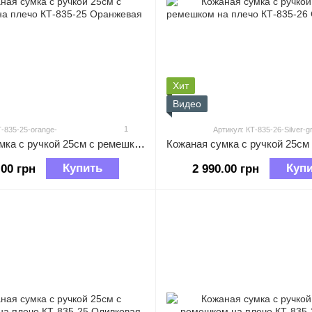
Хит
Видео
1
Т-835-25-orange-
Артикул: КТ-835-26-Silver-g
Кожаная сумка с ручкой 25см с ремешком на плечо КТ-835-25 Оранжевая
Купить
Куп
.00 грн
2 990.00 грн