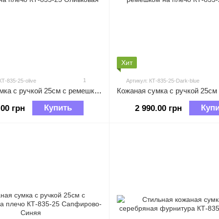
Хит
1
КТ-835-25-olive
Артикул: КТ-835-25-Dark-blue
Кожаная сумка с ручкой 25см с ремешком на плечо КТ-835-25 Оливковая
Купить
Куп
.00 грн
2 990.00 грн