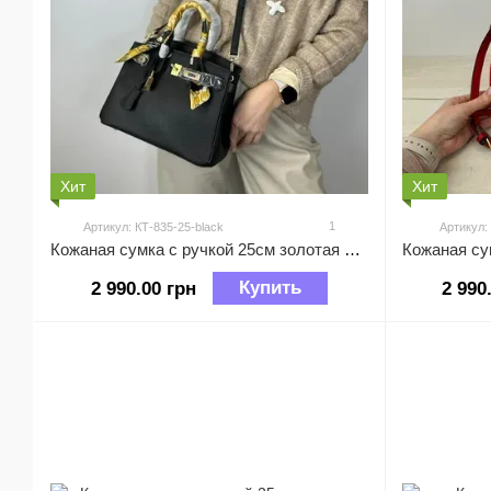
Хит
Хит
1
Артикул: КТ-835-25-black
Артикул:
Кожаная сумка с ручкой 25см золотая фурнитура КТ-835-25 Черная
Купить
2 990.00 грн
2 990