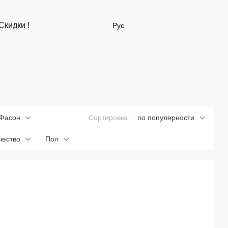
Скидки !
Рус
Фасон
Сортировка:
по популярности
чество
Пол