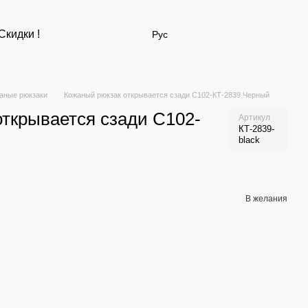
Скидки !
Рус
аные рюкзаки
Кожаный рюкзак открывается сзади С102-КТ-2839 Черный
ткрывается сзади С102-
Артикул
КТ-2839-
black
В желания