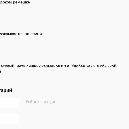
широком ремешке
 закрывается на спинке
асивый, нету лишних карманов и т.д. Удобен как и в обычной
е.
тарий
Войти с помощью