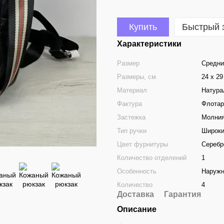
Купить
Быстрый 
Характеристики
Размер
Средни
Размеры, см
24 х 29
Материал
Натура
Фактура
Флотар
Застежка
Молни
Тип ручки
Широки
Цвет фурнитуры
Серебр
Количество отделений
1
Особенность
Наружн
Количество
4
Доставка
Гарантия
Описание