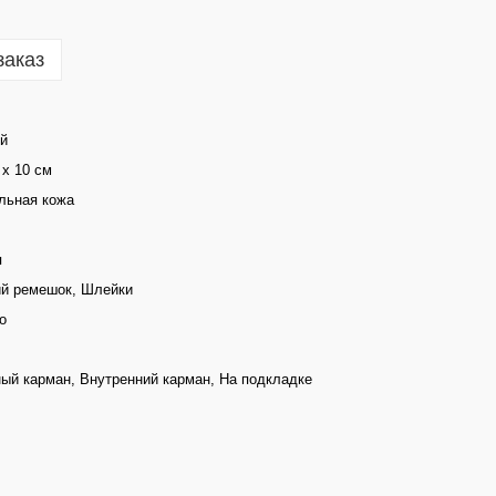
заказ
й
 х 10 см
льная кожа
я
й ремешок, Шлейки
о
ый карман, Внутренний карман, На подкладке