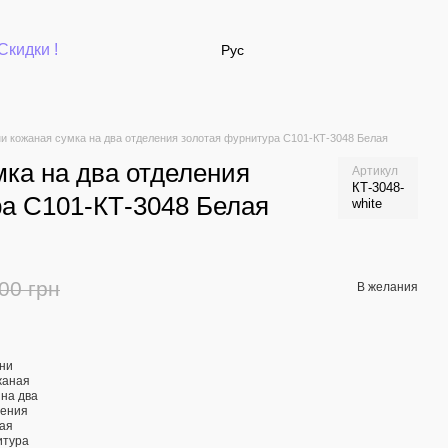
Скидки !
Рус
и кожаная сумка на два отделения золотая фурнитура С101-КТ-3048 Белая
ка на два отделения
Артикул
КТ-3048-
ра С101-КТ-3048 Белая
white
00 грн
В желания