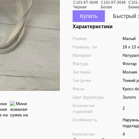
Купить
Быстрый 
Характеристики
Размер
Малый
Размеры, см
19 х 13 
Материал
Натурал
Фактура
Флотар
Застежка
Молния
Тип ручки
Тонкий 
Фасон
Кросс-б
Цвет фурнитуры
Золото
Количество
2
отделений
Особенность
Наружны
подклад
Количество
4