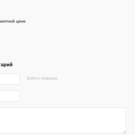
риятной цене
тарий
Войти с помощью