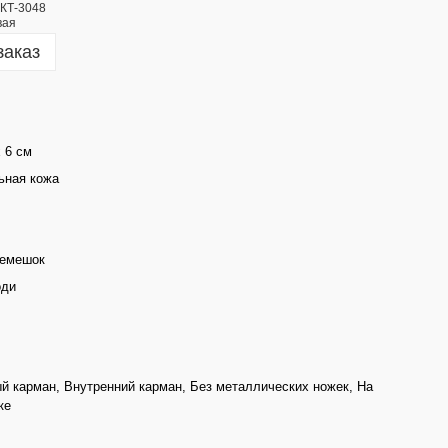
заказ
х 6 см
ьная кожа
ремешок
оди
й карман, Внутренний карман, Без металлических ножек, На
ке