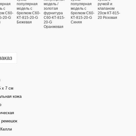
заказ
й
5 х 7 см
альная кожа
р
ическая
й ремешок
 Келли