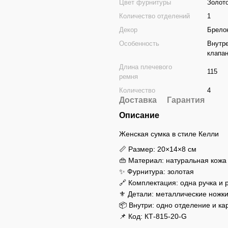
Цвет фурнитуры
Золот
Количество отделений
1
Декор
Брело
Особенность
Внутре
клапа
Длина плечевого
115
ремня
Количество
4
Доставка
Гарантия
Описание
Женская сумка в стиле Келли
📏 Размер: 20×14×8 см
👜 Материал: натуральная кожа
✨ Фурнитура: золотая
🔗 Комплектация: одна ручка и
⚜️ Детали: металлические ножк
📦 Внутри: одно отделение и к
📌 Код: КТ-815-20-G