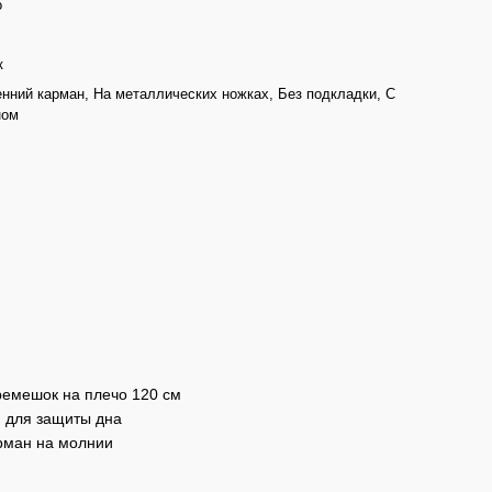
о
к
нний карман, На металлических ножках, Без подкладки, С
ном
 ремешок на плечо 120 см
и для защиты дна
арман на молнии