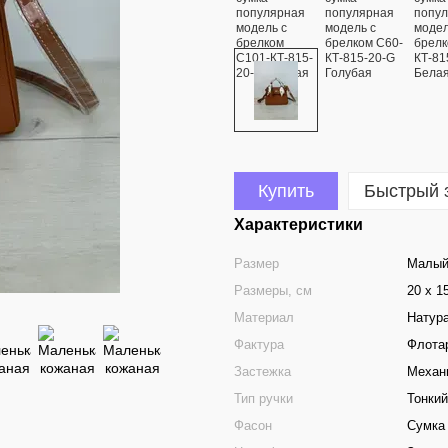
Купить
Быстрый 
Характеристики
Размер
Малы
Размеры, см
20 х 1
Материал
Натур
Фактура
Флота
Застежка
Механ
Тип ручки
Тонки
Фасон
Сумка