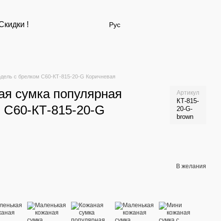
Скидки !
Рус
дель с брелком С60-КТ-815-20-G Коричневая
ая сумка популярная
Артикул
КТ-815-
 С60-КТ-815-20-G
20-G-
brown
В желания