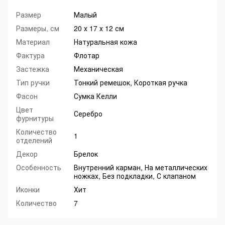
Размер
Малый
Размеры, см
20 х 17 х 12 см
Материал
Натуральная кожа
Фактура
Флотар
Застежка
Механическая
Тип ручки
Тонкий ремешок, Короткая ручка
Фасон
Сумка Келли
Цвет
Серебро
фурнитуры
Количество
1
отделений
Декор
Брелок
Особенность
Внутренний карман, На металлических
ножках, Без подкладки, С клапаном
Иконки
Хит
Количество
7