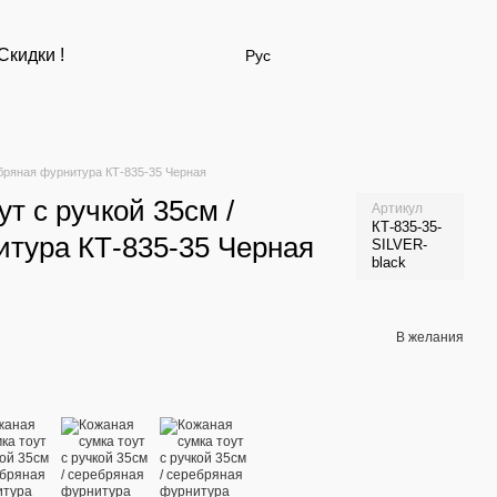
Скидки !
Рус
ебряная фурнитура КТ-835-35 Черная
т с ручкой 35см /
Артикул
КТ-835-35-
итура КТ-835-35 Черная
SILVER-
black
В желания