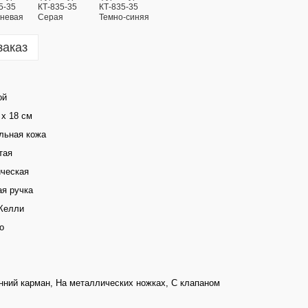
заказ
ой
 х 18 см
льная кожа
тая
ческая
ая ручка
Келли
о
нний карман, На металлических ножках, С клапаном