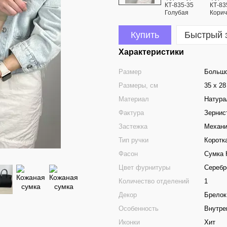
Купить
Быстрый 
Характеристики
Размер
Больш
Размеры, см
35 х 28
Материал
Натура
Фактура
Зернис
Застежка
Механи
Тип ручки
Коротк
Фасон
Сумка 
Цвет фурнитуры
Серебр
Количество отделений
1
Декор
Брелок
Особенность
Внутре
Иконки
Хит