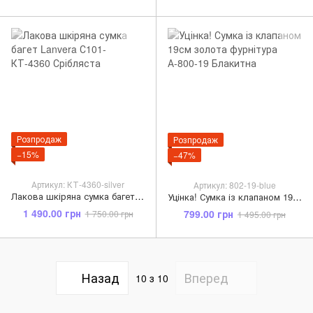
Розпродаж
Розпродаж
−15%
−47%
Артикул: КТ-4360-silver
Артикул: 802-19-blue
Лакова шкіряна сумка багет Lanvera С101-КТ-4360 Срібляста
Уцінка! Сумка із клапаном 19см золота фурнітура А-800-19 Блакитна
1 490.00 грн
799.00 грн
1 750.00 грн
1 495.00 грн
Назад
Вперед
10
з 10