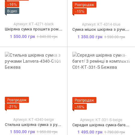
−16%
Розпродаж
Відео
−15%
Артикул: КТ-4271-black
Артикул: КТ-4314-blue
Шкіряна сумка прошита ромбами з ланцюжком Lanvera С04-КТ-4271 Чорна
Сумка мішок шкіряна з ручкою на плече с45-КТ-4314 Блакитна
1 550.00 грн
1 350.00 грн
1 840.00 грн
1 590.00 грн
Розпродаж
Розпродаж
−21%
−16%
Артикул: КТ-4340-beige
Артикул: КТ-331-S-beige
Стильна шкіряна сумка з ручками Lanvera-4340-С101 Бежева
Середня шкіряна сумка-багет/ 3 ремінці в комплекті С01-КТ-331-S Бежева
1 550.00 грн
1 495.00 грн
1 950.00 грн
1 790.00 грн