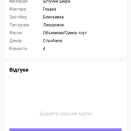
Матеріал
Штучна шкіра
Фактура
Гладка
Застібка
Блискавка
Тип ручки
Ланцюжок
Фасон
Объемная/Сумка-тоут
Декор
Стьобана
Кількість
4
Відгуки
Додайте перший відгук