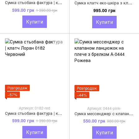
Сумка стьобана фактура | клатч Лоран 0182 Рожевий
Сумка клатч еко-шкіра з клапаном конверт А-1804 Бежева
599.00 грн
995.00 грн
1 390.00 грн
Купити
Купити
Розпродаж
Розпродаж
−57%
−44%
Артикул: 0182-red
Артикул: 0444-pink-
Сумка стьобана фактура | клатч Лоран 0182 Червоний
Сумка мессенджер с клапаном ланцюжок на плече з брелком А-0444 Рожева
599.00 грн
550.00 грн
1 390.00 грн
980.00 грн
Купити
Купити