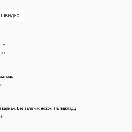
 швидко
 см
іра
емінець
и
 карман, Без залізних ножок, На підкладці
жа