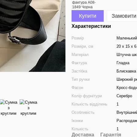
Купити
Замовити
Характеристики
Розмір
Маленький
Розміри, см
20 х 15 х 6
Матеріал
Штучна шк
Фактура
Гладка
Застібка
Блискавка
Тип ручки
Широкий р
Фасон
Кросс-бод
Колір фурнітури
Серебро
Кількість відділень
1
Особливість
Внутрішний
Іконки
Распрода
Кількість
1
Доставка
Гарантія