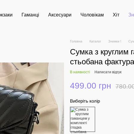
кзаки
Гаманці
Аксесуари
Чоловікам
Хіт
Зн
Головна
Каталог
Знижки !
Сум
Сумка з круглим 
стьобана фактура
В наявності
Написати відгук
499.00 грн
780.0
Виберіть колір