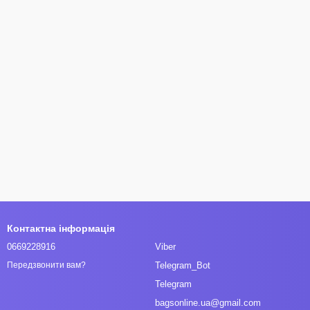
Контактна інформація
0669228916
Viber
Telegram_Bot
Передзвонити вам?
Telegram
bagsonline.ua@gmail.com