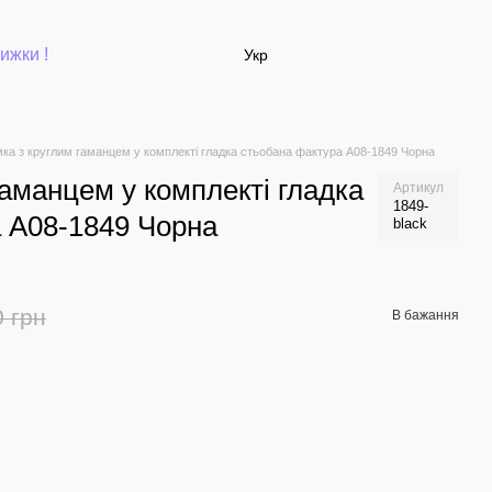
ижки !
Укр
ка з круглим гаманцем у комплекті гладка стьобана фактура А08-1849 Чорна
гаманцем у комплекті гладка
Артикул
1849-
 А08-1849 Чорна
black
0 грн
В бажання