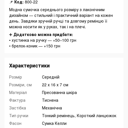
📌
Код:
800-22
Модна сумочка середнього розміру з лаконічним
дизайном — стильний і практичний варіант на кожен
день. Завдяки зручній ручці та довгому ремінцю її
можна носити як у руках, так і на плечі.
➕
Додатково можна придбати:
• хустинка на ручку — +50–100 грн
• брелок-коник — +150 грн
Характеристики
Розмір
Середній
Розміри, см
22 х 16 х 7 см
Матеріал
Пресованна шкіра
Фактура
Тиснена
Застібка
Механічна
Тип ручки
Тонкий ремінець, Короткий ланцюжок
Фасон
Сумка Келли