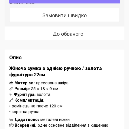
Замовити швидко
До обраного
Опис
Жіноча сумка з однією ручкою / золота
фурнітура 22см
👜
Матеріал:
пресована шкіра
📏
Розмір:
25 × 18 × 9 см
✨
Фурнітура:
золота
🔗
Комплектація:
• ремінець на плече 120 см
• коротка ручка
🔩
Додатково:
металеві ніжки
📦
Всередині:
одне основне відділення з кишенею