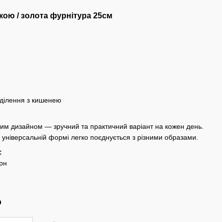
кою / золота фурнітура 25см
ділення з кишенею
ним дизайном — зручний та практичний варіант на кожен день.
 універсальній формі легко поєднується з різними образами.
:
грн
р