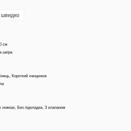
 швидко
10 см
а шкіра
інець, Короткий ланцюжок
ли
х ножках, Без підкладки, З клапаном