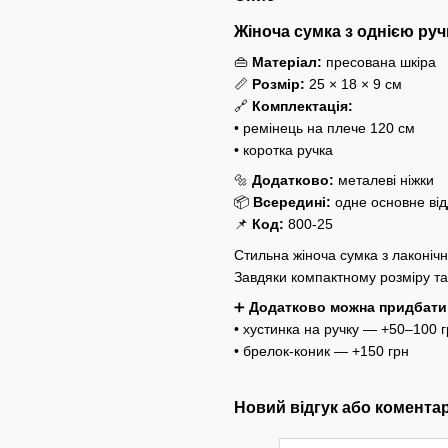
Жіноча сумка з однією руч
👜
Матеріал:
пресована шкіра
📏
Розмір:
25 × 18 × 9 см
🔗
Комплектація:
• ремінець на плече 120 см
• коротка ручка
🔩
Додатково:
металеві ніжки
📦
Всередині:
одне основне від
📌
Код:
800-25
Стильна жіноча сумка з лаконіч
Завдяки компактному розміру та
➕
Додатково можна придбати
• хустинка на ручку — +50–100 
• брелок-коник — +150 грн
Новий відгук або комента