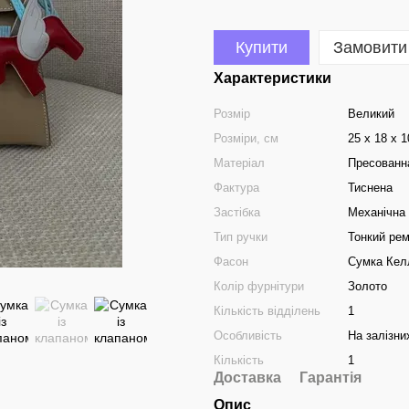
Купити
Замовити
Характеристики
Розмір
Великий
Розміри, см
25 х 18 х 
Матеріал
Пресованн
Фактура
Тиснена
Застібка
Механічна
Тип ручки
Тонкий рем
Фасон
Сумка Кел
Колір фурнітури
Золото
Кількість відділень
1
Особливість
На залізни
Кількість
1
Доставка
Гарантія
Опис