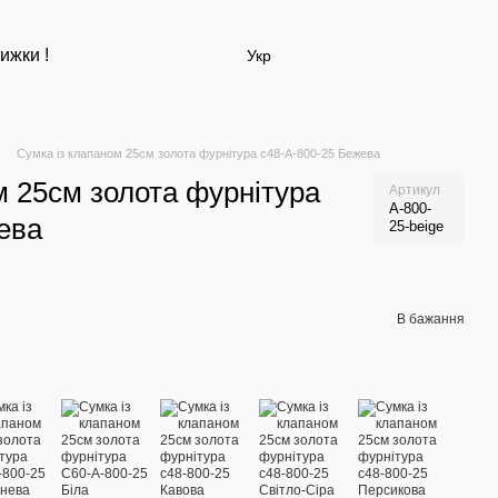
ижки !
Укр
Сумка із клапаном 25см золота фурнітура с48-А-800-25 Бежева
м 25см золота фурнітура
Артикул
А-800-
ева
25-beige
В бажання