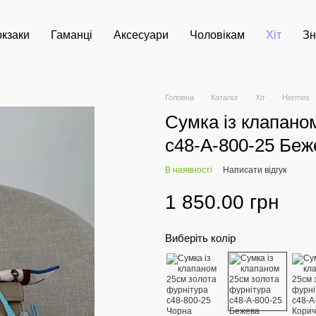
кзаки
Гаманці
Аксесуари
Чоловікам
Хіт
Зн
Головна
Каталог
Хіт
Hermes
Сумка із клапано
с48-А-800-25 Беж
В наявності
Написати відгук
1 850.00 грн
Виберіть колір