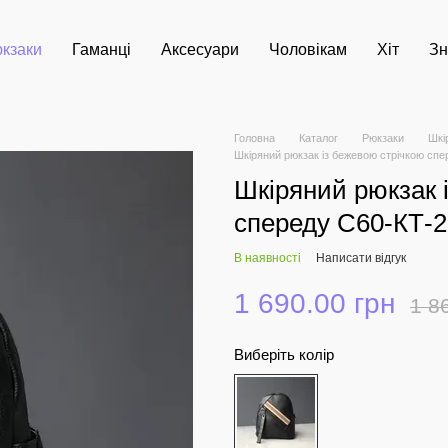
кзаки
Гаманці
Аксесуари
Чоловікам
Хіт
Зн
Головна
Каталог
Рюкзаки
Шкі
Шкіряний рюкзак із бежевою стрічкою сп
Шкіряний рюкзак 
спереду С60-КТ-
В наявності
Написати відгук
1 690.00 грн
1 8
Виберіть колір