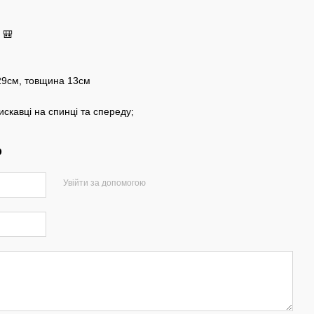
 🎒
 29см, товщина 13см
скавці на спинці та спереду;
р
Увійти за допомогою