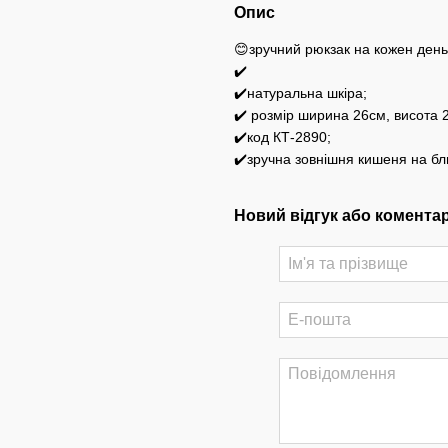
Опис
😊зручний рюкзак на кожен день
✔️
✔️натуральна шкіра;
✔️ розмір ширина 26см, висота
✔️код КТ-2890;
✔️зручна зовнішня кишеня на бли
Новий відгук або комента