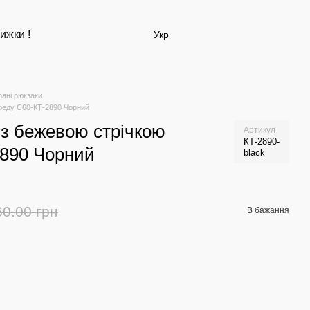
ижки !
Укр
ряні рюкзаки
ереду С60-КТ-2890 Чорний
із бежевою стрічкою
Артикул
КТ-2890-
2890 Чорний
black
60.00 грн
В бажання