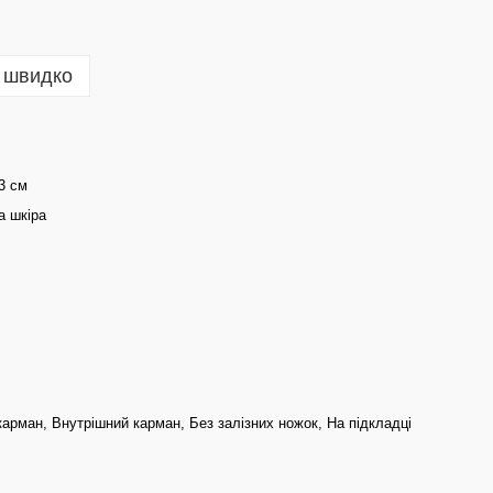
 швидко
13 см
а шкіра
карман, Внутрішний карман, Без залізних ножок, На підкладці