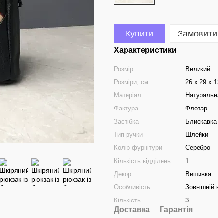
Купити
Замовити
Характеристики
Розмір
Великий
Розміри, см
26 х 29 х 
Матеріал
Натуральн
Фактура
Флотар
Застібка
Блискавка
Тип ручки
Шлейки
Колір фурнітури
Серебро
Кількість відділень
1
Декор
Вишивка
Особливість
Зовнішній 
Кількість
3
Доставка
Гарантія