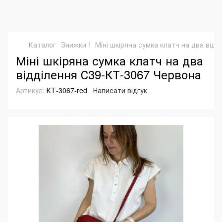
Каталог
Знижки !
Міні шкіряна сумка клатч на два від
Міні шкіряна сумка клатч на два
відділення С39-КТ-3067 Червона
Артикул:
КТ-3067-red
Написати відгук