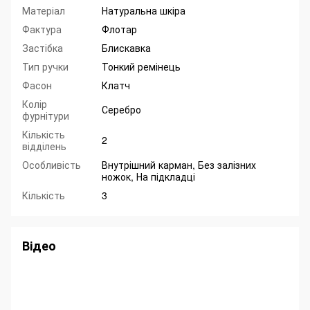
Матеріал
Натуральна шкіра
Фактура
Флотар
Застібка
Блискавка
Тип ручки
Тонкий ремінець
Фасон
Клатч
Колір
Серебро
фурнітури
Кількість
2
відділень
Особливість
Внутрішний карман, Без залізних
ножок, На підкладці
Кількість
3
Відео