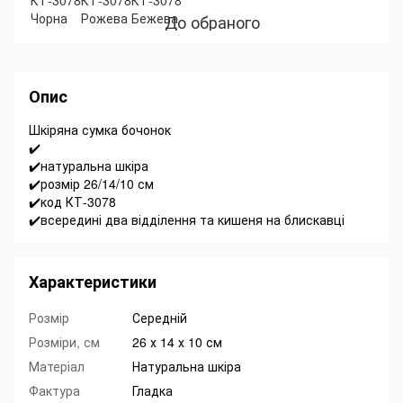
До обраного
Опис
Шкіряна сумка бочонок
✔️
✔️натуральна шкіра
✔️розмір 26/14/10 см
✔️код КТ-3078
✔️всередині два відділення та кишеня на блискавці
Характеристики
Розмір
Середній
Розміри, см
26 х 14 х 10 см
Матеріал
Натуральна шкіра
Фактура
Гладка