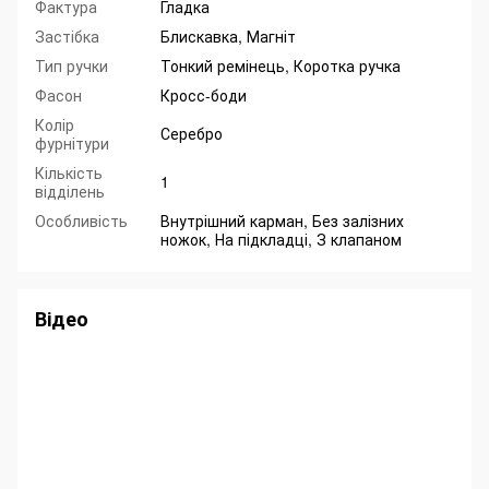
Фактура
Гладка
Застібка
Блискавка, Магніт
Тип ручки
Тонкий ремінець, Коротка ручка
Фасон
Кросс-боди
Колір
Серебро
фурнітури
Кількість
1
відділень
Особливість
Внутрішний карман, Без залізних
ножок, На підкладці, З клапаном
Відео