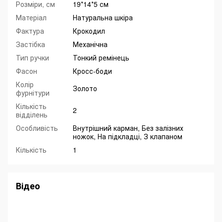
Розміри, см
19*14*5 см
Матеріал
Натуральна шкіра
Фактура
Крокодил
Застібка
Механічна
Тип ручки
Тонкий ремінець
Фасон
Кросс-боди
Колір
Золото
фурнітури
Кількість
2
відділень
Особливість
Внутрішний карман, Без залізних
ножок, На підкладці, З клапаном
Кількість
1
Відео