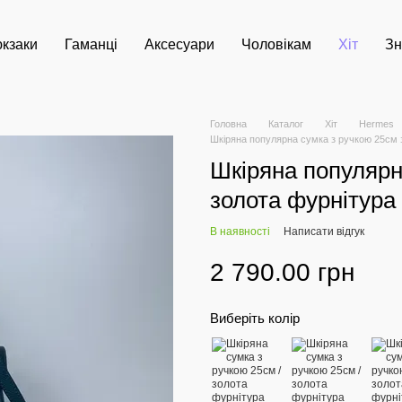
кзаки
Гаманці
Аксесуари
Чоловікам
Хіт
Зн
Головна
Каталог
Хіт
Hermes
Шкіряна популярна сумка з ручкою 25см 
Шкіряна популярн
золота фурнітура
В наявності
Написати відгук
2 790.00 грн
Виберіть колір