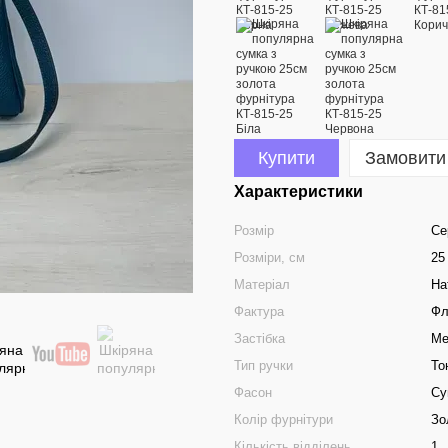
Купити
Замовити
Характеристики
Розмір
Се
Розміри, см
25
Матеріал
На
Фактура
Фл
Застібка
Ме
Тип ручки
То
Фасон
Су
Колір фурнітури
Зо
Кількість відділень
1