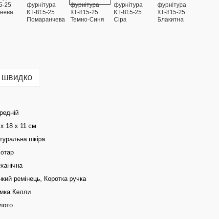
 швидко
редній
 х 18 х 11 см
туральна шкіра
отар
ханічна
нкий ремінець, Коротка ручка
мка Келли
лото