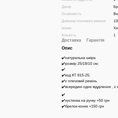
Декор
Бр
Особливість
Вн
Довжина плечевого ременя
12
Іконки
Хи
Кількість
1
Доставка
Гарантія
Опис
✔️натуральна шкіра
✔️розмір 25/18/10 см;
✔️
✔️код КТ 815-25;
✔️є плечовий ремінь
✔️всередині одне відділення , є
✔️
✔️хустинка на ручку +50 грн
✔️брелок-коник +150 грн