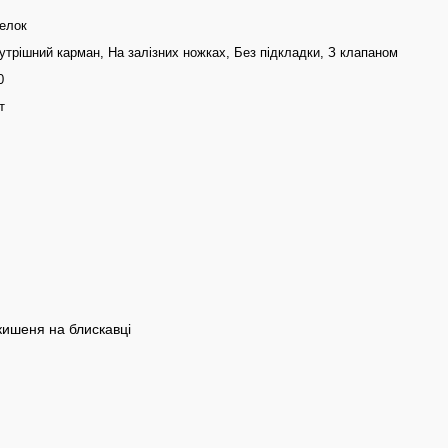
елок
утрішний карман, На залізних ножках, Без підкладки, З клапаном
0
т
 кишеня на блискавці