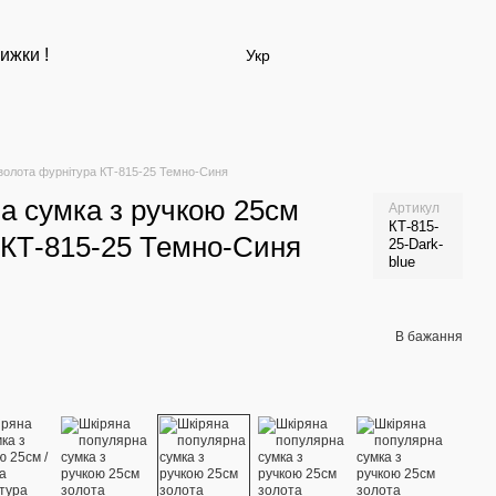
ижки !
Укр
золота фурнітура КТ-815-25 Темно-Синя
а сумка з ручкою 25см
Артикул
КТ-815-
 КТ-815-25 Темно-Синя
25-Dark-
blue
В бажання