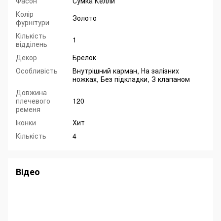
Фасон
Сумка Келли
Колір
Золото
фурнітури
Кількість
1
відділень
Декор
Брелок
Особливість
Внутрішний карман, На залізних
ножках, Без підкладки, З клапаном
Довжина
плечевого
120
ременя
Іконки
Хит
Кількість
4
Відео