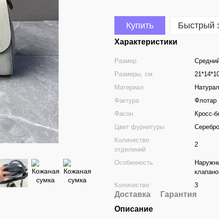
Купить
Быстрый 
Характеристики
Размер
Средни
Размеры, см
21*14*1
Материал
Натурал
Фактура
Флотар
Фасон
Кросс-б
Цвет фурнитуры
Серебр
Количество
2
отделений
Особенность
Наружны
клапан
Количество
3
Доставка
Гарантия
Описание