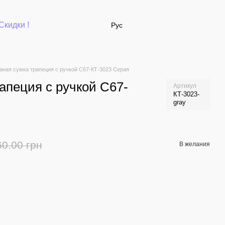
Скидки !
Рус
аная сумка трапеция с ручкой С67-КТ-3023 Серая
апеция с ручкой С67-
Артикул
КТ-3023-
gray
60.00 грн
В желания