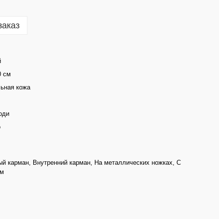
заказ
й
0 см
ьная кожа
оди
о
й карман, Внутренний карман, На металлических ножках, С
ом