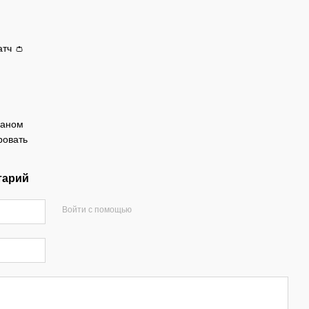
тч 👛
маном
ровать
тарий
Войти с помощью