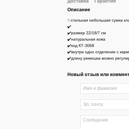
Доставка
Гарантия
Описание
✨стильная небольшая сумка кла
✔️
✔️размер 22/18/7 см
✔️натуральная кожа
✔️код КТ-3068
✔️внутри одно отделение с кар
✔️длину ремешка можно регули
Новый отзыв или коммен