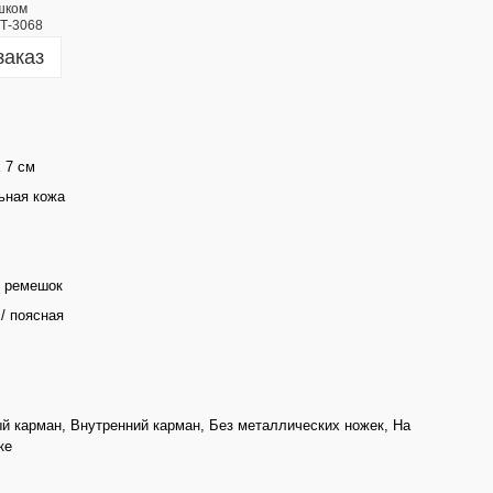
заказ
х 7 см
ьная кожа
 ремешок
/ поясная
й карман, Внутренний карман, Без металлических ножек, На
ке