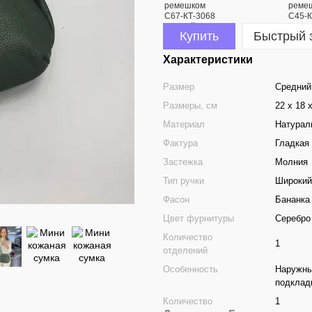
Купить
Быстрый 
Характеристики
Размер
Средний
Размеры, см
22 х 18 
Материал
Натурал
Фактура
Гладкая
Застежка
Молния
Тип ручки
Широкий
Фасон
Бананка 
Цвет фурнитуры
Серебро
Количество
1
отделений
Особенность
Наружны
подклад
Количество
1