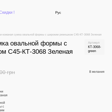
Скидки !
Рус
и кожаная сумка овальной формы с широким ремешком С45-КТ-3068 Зеленая
мка овальной формы с
Артикул
КТ-3068-
м С45-КТ-3068 Зеленая
green
00 грн
В желания