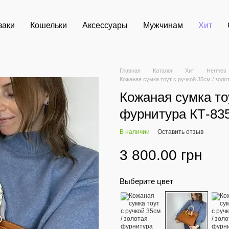
заки
Кошельки
Аксессуары
Мужчинам
Хит
Главная
Каталог
Хит
Hermes
Кожаная сумка тоут с ручкой 35см / зол
Кожаная сумка тоу
фурнитура КТ-83
В наличии
Оставить отзыв
3 800.00 грн
Выберите цвет