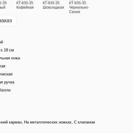
заказ
ой
 х 18 см
льная кожа
тая
ческая
ая ручка
Келли
нний карман, На металлических ножках, С клапаном