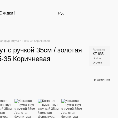
Скидки !
Рус
отая фурнитура КТ-835-35 Коричневая
т с ручкой 35см / золотая
Артикул
КТ-835-
5-35 Коричневая
35-G-
brown
В желания