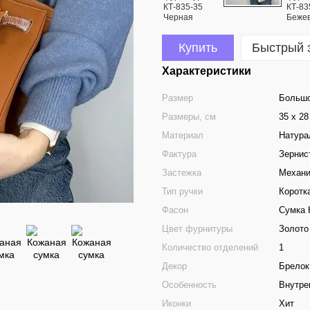
Купить
Быстрый 
Характеристики
Размер
Больш
Размеры, см
35 х 28
Материал
Натура
Фактура
Зернис
Застежка
Механи
Тип ручки
Коротк
Фасон
Сумка 
Цвет фурнитуры
Золото
Количество отделений
1
Декор
Брелок
Особенность
Внутре
Иконки
Хит