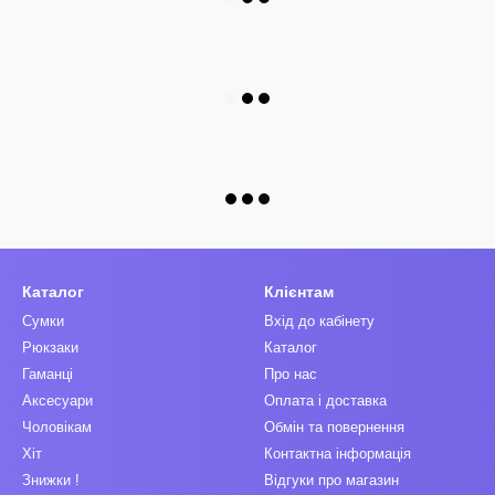
Каталог
Клієнтам
Сумки
Вхід до кабінету
Рюкзаки
Каталог
Гаманці
Про нас
Аксесуари
Оплата і доставка
Чоловікам
Обмін та повернення
Хіт
Контактна інформація
Знижки !
Відгуки про магазин