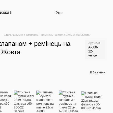
ижки !
Укр
Стильна сумка з клапаном + ремінець на плече 22см А-800 Жовта
клапаном + ремінець на
Артикул
А-800-
0 Жовта
22-
yellow
В бажання