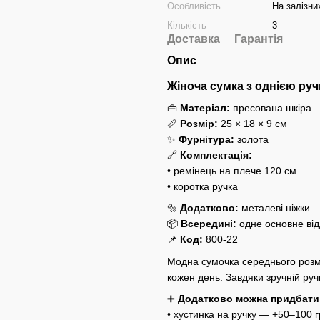
Особливість
На залізни
Кількість
3
Доставка
Гарантія
Опис
Жіноча сумка з однією руч
👜
Матеріал:
пресована шкіра
📏
Розмір:
25 × 18 × 9 см
✨
Фурнітура:
золота
🔗
Комплектація:
• ремінець на плече 120 см
• коротка ручка
🔩
Додатково:
металеві ніжки
📦
Всередині:
одне основне від
📌
Код:
800-22
Модна сумочка середнього розмі
кожен день. Завдяки зручній ручц
➕
Додатково можна придбати
• хустинка на ручку — +50–100 