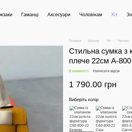
кзаки
Гаманці
Аксесуари
Чоловікам
Хіт
Зн
Головна
Каталог
Хіт
Hermes
Стильна сумка з 
плече 22см А-80
В наявності
Написати відгук
1 790.00 грн
Виберіть колір