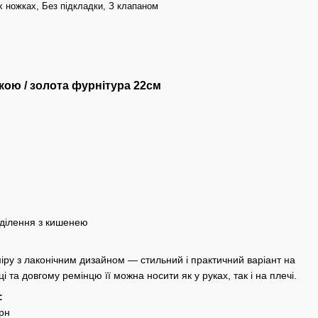
х ножках, Без підкладки, З клапаном
кою / золота фурнітура 22см
ділення з кишенею
ру з лаконічним дизайном — стильний і практичний варіант на
і та довгому ремінцю її можна носити як у руках, так і на плечі.
:
грн