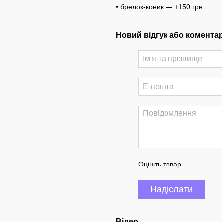
• брелок-коник — +150 грн
Новий відгук або комента
Оцініть товар
Надіслати
Відео