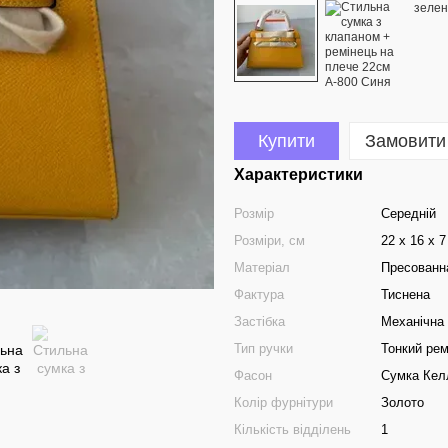
Купити
Замовити
Характеристики
Розмір
Середній
Розміри, см
22 х 16 х 7
Матеріал
Пресованн
Фактура
Тиснена
Застібка
Механічна
Тип ручки
Тонкий рем
Фасон
Сумка Кел
Колір фурнітури
Золото
Кількість відділень
1