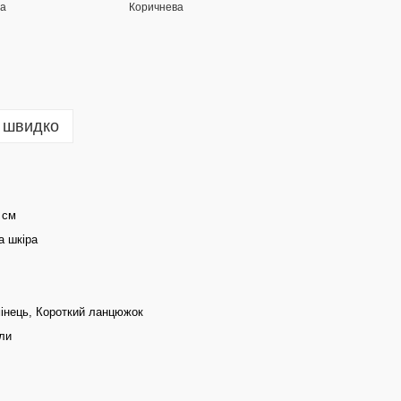
 швидко
 см
а шкіра
інець, Короткий ланцюжок
ли