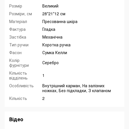
Розмір
Великий
Розміри, см
28*21*12 см
Матеріал
Пресованна шкіра
Фактура
Гладка
Застібка
Механічна
Тип ручки
Коротка ручка
Фасон
Сумка Келли
Колір
Серебро
фурнітури
Кількість
1
відділень
Особливість
Внутрішний карман, На залізних
ножках, Без підкладки, З клапаном
Кількість
2
Відео